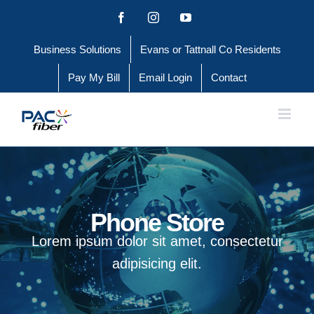
Skip
Facebook
Instagram
YouTube
to
Business Solutions
Evans or Tattnall Co Residents
content
Pay My Bill
Email Login
Contact
Phone Store
Lorem ipsum dolor sit amet, consectetur
adipisicing elit.