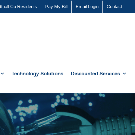
ttnall Co Residents
Pay My Bill
Email Login
Contact
Technology Solutions
Discounted Services