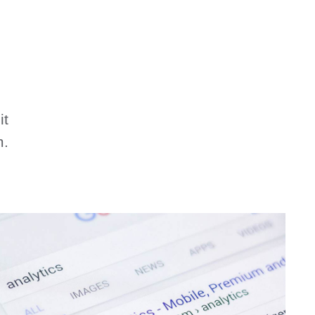
it
m.