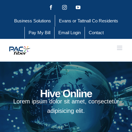
Skip
Facebook
Instagram
YouTube
to
Business Solutions
Evans or Tattnall Co Residents
content
Pay My Bill
Email Login
Contact
Hive Online
Lorem ipsum dolor sit amet, consectetur
adipisicing elit.