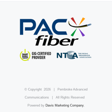
© Copyright
2026 | Pembroke Advanced
Communications | All Rights Reserved
Powered by
Davis Marketing Company.